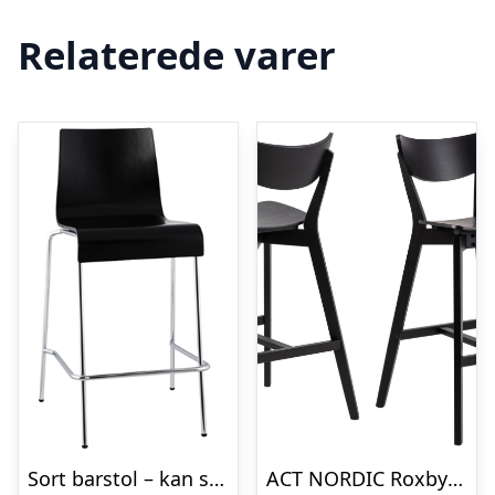
Relaterede varer
Sort barstol – kan stables – COBE
ACT NORDIC Roxby barstol, m. ryglæn og fodstøtte – sort egefinér og sort gummitræ