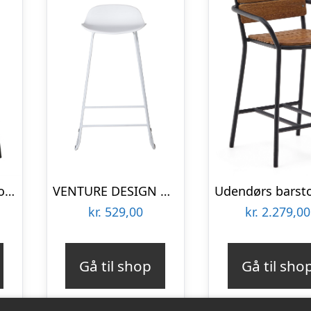
Sort barstol med fodstøtte – ESCAL
VENTURE DESIGN Wave barstol, m. ryglæn og fodstøtte – hvid plast og hvid metal
kr.
529,00
kr.
2.279,00
Gå til shop
Gå til sho