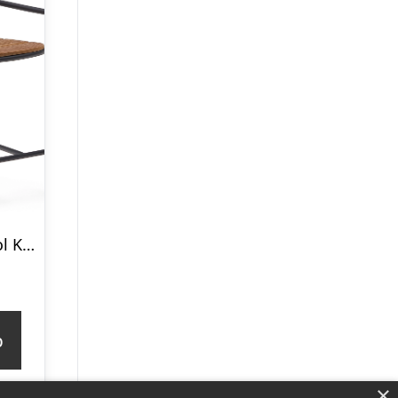
Udendørs barstol Kave Home Algueret stabelbar sort aluminium med FSC eukalyptustræ H98xB56xL60 cm
p
×