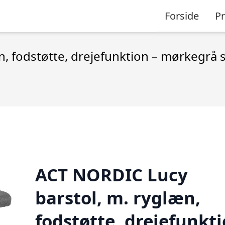
Forside
P
, fodstøtte, drejefunktion – mørkegrå s
ACT NORDIC Lucy
barstol, m. ryglæn,
fodstøtte, drejefunkt