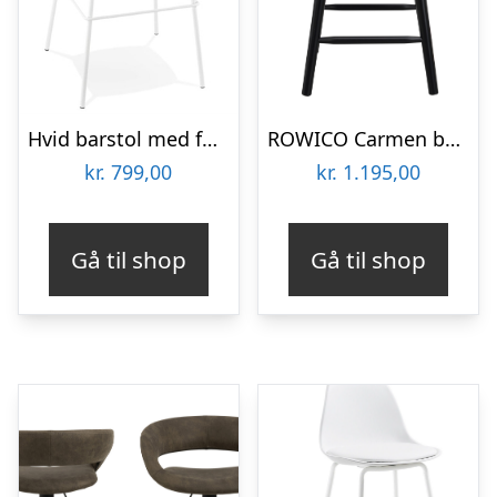
Hvid barstol med fodstøtte – ESCAL
ROWICO Carmen barstol, m. ryglæn, armlæn og fodstøtte – sort gummitræ
kr.
799,00
kr.
1.195,00
Gå til shop
Gå til shop