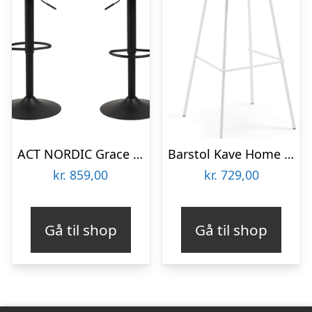
ACT NORDIC Grace barstol – olivengrøn/sort stof/metal, m. trompetfod
Barstol Kave Home Brighter – moderne nordisk barstol i hvid polypropylen med polstret sæde og metalben
kr.
859,00
kr.
729,00
Gå til shop
Gå til shop